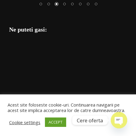
Ne puteti gasi:
Produse ATES
Acest site foloseste cookie-uri. Continuarea navigarii pe
acest site implica acceptarea lor de catre dumneavoastra.
Automatizari Ciupercarii, Sere Si Solarii
Cere oferta
Cookie settings
ACCEPT
Structuri Si Echipamente Pentru Ciupercarii
Open