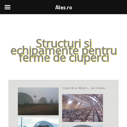
Ates.ro
Structuri si
echipamente pentru
ferme de ciuperci