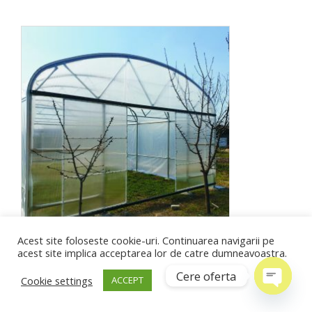
Acest site foloseste cookie-uri. Continuarea navigarii pe
Sera pereti drepti 6×10 m
acest site implica acceptarea lor de catre dumneavoastra.
PAS 1.5 m,Folie dubla
Frontoane cu policarbonat
Cere oferta
Cookie settings
ACCEPT
Usi duble glisante
Open
CITEȘTE MAI MULT