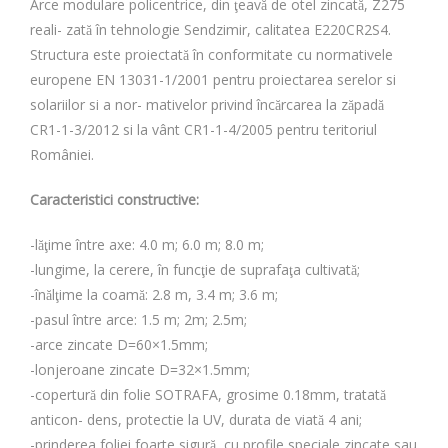
Arce modulare policentrice, din ţeavă de otel zincată, Z275
reali- zată în tehnologie Sendzimir, calitatea E220CR2S4.
Structura este proiectată în conformitate cu normativele
europene EN 13031-1/2001 pentru proiectarea serelor si
solariilor si a nor- mativelor privind încărcarea la zăpadă
CR1-1-3/2012 si la vânt CR1-1-4/2005 pentru teritoriul
României.
Caracteristici constructive:
-lăţime între axe: 4.0 m; 6.0 m; 8.0 m;
-lungime, la cerere, în funcţie de suprafaţa cultivată;
-înălţime la coamă: 2.8 m, 3.4 m; 3.6 m;
-pasul între arce: 1.5 m; 2m; 2.5m;
-arce zincate D=60×1.5mm;
-lonjeroane zincate D=32×1.5mm;
-copertură din folie SOTRAFA, grosime 0.18mm, tratată
anticon- dens, protectie la UV, durata de viată 4 ani;
-prinderea foliei foarte sigură, cu profile speciale,zincate sau