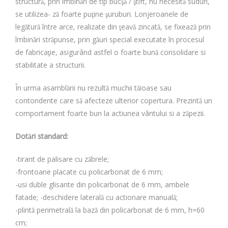
structură, prin îmbinări de tip bucşă / ştift, nu necesită suduri,
se utilizea- ză foarte puţine şuruburi. Lonjeroanele de
legătură între arce, realizate din ţeavă zincată, se fixează prin
îmbinări străpunse, prin găuri special executate în procesul
de fabricaţie, asigurând astfel o foarte bună consolidare si
stabilitate a structurii.
În urma asamblării nu rezultă muchii tăioase sau
contondente care să afecteze ulterior copertura. Prezintă un
comportament foarte bun la actiunea vântului si a zăpezii.
Dotări standard:
-tirant de palisare cu zăbrele;
-frontoane placate cu policarbonat de 6 mm;
-usi duble glisante din policarbonat de 6 mm, ambele
fatade; -deschidere laterală cu actionare manuală;
-plintă perimetrală la bază din policarbonat de 6 mm, h=60
cm;