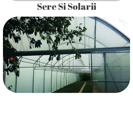
Sere Si Solarii
Asamblare foarte uşoară si rapidă a elementelor de
structură, prin îmbinări de tip bucşă / ştift, nu necesită
suduri, se utilizează foarte puţine şuruburi