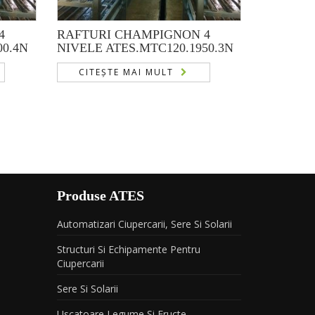
4
RAFTURI CHAMPIGNON 4
00.4N
NIVELE ATES.MTC120.1950.3N
CITEȘTE MAI MULT
Produse ATES
Automatizari Ciupercarii, Sere Si Solarii
Structuri Si Echipamente Pentru
Ciupercarii
Sere Si Solarii
Uscatoare Legume Si Fructe