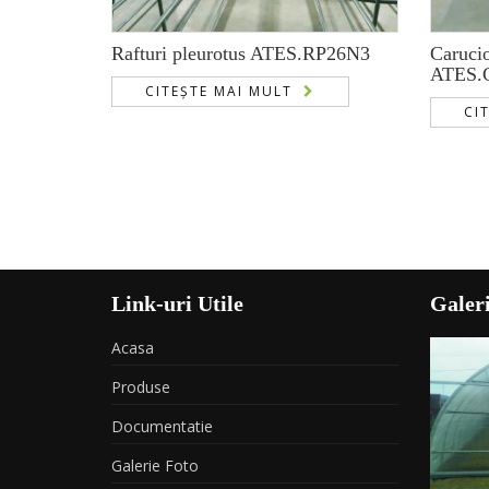
Rafturi pleurotus ATES.RP26N3
Carucio
ATES.
CITEȘTE MAI MULT
CI
Link-uri Utile
Galeri
Acasa
Produse
Documentatie
Galerie Foto