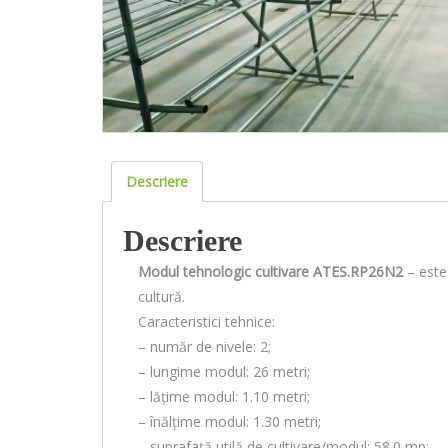
Descriere
Descriere
Modul tehnologic cultivare ATES.RP26N2
– este
cultură.
Caracteristici tehnice:
– număr de nivele: 2;
– lungime modul: 26 metri;
– lățime modul: 1.10 metri;
– înălțime modul: 1.30 metri;
– suprafață utilă de cultivare/modul: 58.0 mp;