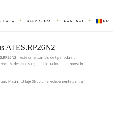
E FOTO
DESPRE NOI
CONTACT
RO
otus ATES.RP26N2
TES.RP26N2
– este un ansamblu de tip modular,
zincată, destinat susținerii blocurilor de compost în
turi, Masini, Utilaje Structuri si echipamente pentru