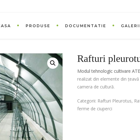
CASA
PRODUSE
DOCUMENTATIE
GALERI
Rafturi pleur
Modul tehnologic cultivare A
realizat din elemente din țeavă 
camera de cultură.
Categorii:
Rafturi Pleurotus
,
Raf
ferme de ciuperci