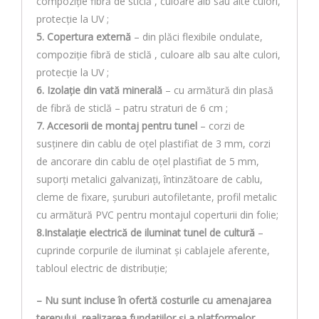
compoziţie fibră de sticlă , culoare alb sau alte culori,
protecţie la UV ;
5. Copertura externă
– din plăci flexibile ondulate,
compoziţie fibră de sticlă , culoare alb sau alte culori,
protecţie la UV ;
6. Izolaţie din vată minerală
– cu armătură din plasă
de fibră de sticlă – patru straturi de 6 cm ;
7. Accesorii de montaj pentru tunel
– corzi de
susținere din cablu de oțel plastifiat de 3 mm, corzi
de ancorare din cablu de oțel plastifiat de 5 mm,
suporți metalici galvanizați, întinzătoare de cablu,
cleme de fixare, şuruburi autofiletante, profil metalic
cu armătură PVC pentru montajul coperturii din folie;
8.Instalație electrică de iluminat tunel de cultură
–
cuprinde corpurile de iluminat și cablajele aferente,
tabloul electric de distribuție;
– Nu sunt incluse în ofertă costurile cu amenajarea
terenului, realizarea fundațiilor și a platformelor