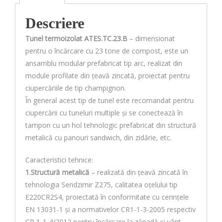
Descriere
Tunel termoizolat ATES.TC.23.B
– dimensionat
pentru o încărcare cu 23 tone de compost, este un
ansamblu modular prefabricat tip arc, realizat din
module profilate din țeavă zincată, proiectat pentru
ciupercăriile de tip champignon.
În general acest tip de tunel este recomandat pentru
ciupercării cu tuneluri multiple și se conectează în
tampon cu un hol tehnologic prefabricat din structură
metalică cu panouri sandwich, din zidărie, etc.
Caracteristici tehnice:
1.Structură metalică
– realizată din țeavă zincată în
tehnologia Sendzimir Z275, calitatea oțelului tip
E220CR2S4, proiectată în conformitate cu cerințele
EN 13031-1 și a normativelor CR1-1-3-2005 respectiv
CR 1-1-4/2012 pentru încărcare la zăpadă și vânt.