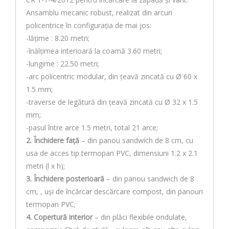
Ansamblu mecanic robust, realizat din arcuri
policentrice în configuraţia de mai jos:
-lăţime : 8.20 metri;
-înălţimea interioară la coamă 3.60 metri;
-lungime : 22.50 metri;
-arc policentric modular, din ţeavă zincată cu Ø 60 x
1.5 mm;
-traverse de legătură din ţeavă zincată cu Ø 32 x 1.5
mm;
-pasul între arce 1.5 metri, total 21 arce;
2. Închidere faţă
– din panou sandwich de 8 cm, cu
usa de acces tip termopan PVC, dimensiuni 1.2 x 2.1
metri (l x h);
3. Închidere posterioară
– din panou sandwich de 8
cm, , uși de încărcar descărcare compost, din panouri
termopan PVC;
4. Copertură interior
– din plăci flexibile ondulate,