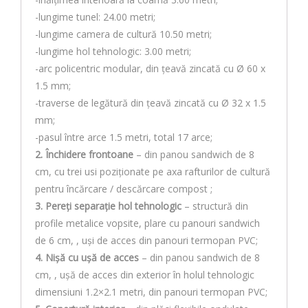
-lungime tunel: 24.00 metri;
-lungime camera de cultură 10.50 metri;
-lungime hol tehnologic: 3.00 metri;
-arc policentric modular, din ţeavă zincată cu Ø 60 x
1.5 mm;
-traverse de legătură din ţeavă zincată cu Ø 32 x 1.5
mm;
-pasul între arce 1.5 metri, total 17 arce;
2. Închidere frontoane
– din panou sandwich de 8
cm, cu trei usi poziționate pe axa rafturilor de cultură
pentru încărcare / descărcare compost ;
3. Pereți separație hol tehnologic
– structură din
profile metalice vopsite, plare cu panouri sandwich
de 6 cm, , uși de acces din panouri termopan PVC;
4. Nișă cu ușă de acces
– din panou sandwich de 8
cm, , ușă de acces din exterior în holul tehnologic
dimensiuni 1.2×2.1 metri, din panouri termopan PVC;