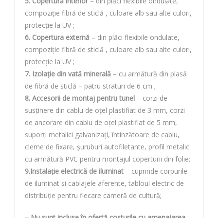
5. Copertură interior
– din plăci flexibile ondulate,
compoziţie fibră de sticlă , culoare alb sau alte culori,
protecţie la UV ;
6. Copertura externă
– din plăci flexibile ondulate,
compoziţie fibră de sticlă , culoare alb sau alte culori,
protecţie la UV ;
7. Izolaţie din vată minerală
– cu armătură din plasă
de fibră de sticlă – patru straturi de 6 cm ;
8. Accesorii de montaj pentru tunel
– corzi de
susținere din cablu de oțel plastifiat de 3 mm, corzi
de ancorare din cablu de oțel plastifiat de 5 mm,
suporți metalici galvanizați, întinzătoare de cablu,
cleme de fixare, şuruburi autofiletante, profil metalic
cu armătură PVC pentru montajul coperturii din folie;
9.Instalație electrică de iluminat
– cuprinde corpurile
de iluminat și cablajele aferente, tabloul electric de
distribuție pentru fiecare cameră de cultură;
– Nu sunt incluse în ofertă costurile cu amenajarea