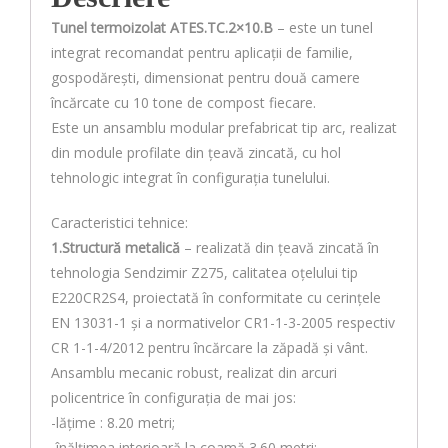
Tunel termoizolat ATES.TC.2×10.B
– este un tunel
integrat recomandat pentru aplicații de familie,
gospodărești, dimensionat pentru două camere
încărcate cu 10 tone de compost fiecare.
Este un ansamblu modular prefabricat tip arc, realizat
din module profilate din țeavă zincată, cu hol
tehnologic integrat în configurația tunelului.
Caracteristici tehnice:
1.Structură metalică
– realizată din țeavă zincată în
tehnologia Sendzimir Z275, calitatea oțelului tip
E220CR2S4, proiectată în conformitate cu cerințele
EN 13031-1 și a normativelor CR1-1-3-2005 respectiv
CR 1-1-4/2012 pentru încărcare la zăpadă și vânt.
Ansamblu mecanic robust, realizat din arcuri
policentrice în configuraţia de mai jos:
-lăţime : 8.20 metri;
-înălţimea interioară la coamă 3.60 metri;