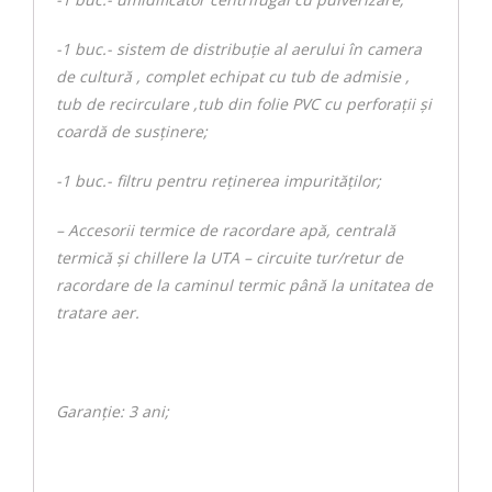
-1 buc.- sistem de distribuţie al aerului în camera
de cultură , complet echipat cu tub de admisie ,
tub de recirculare ,tub din folie PVC cu perforaţii şi
coardă de susţinere;
-1 buc.- filtru pentru reţinerea impurităţilor;
– Accesorii termice de racordare apă, centrală
termică și chillere la UTA – circuite tur/retur de
racordare de la caminul termic până la unitatea de
tratare aer.
Garanție: 3 ani;