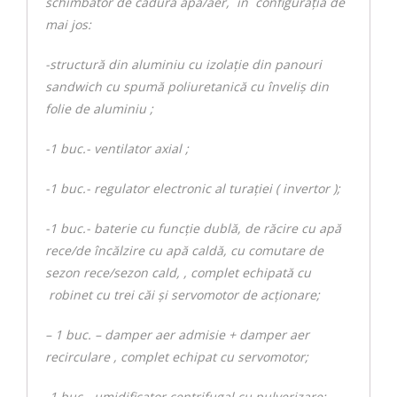
schimbător de cădură apă/aer, în configuraţia de
mai jos:
-structură din aluminiu cu izolaţie din panouri
sandwich cu spumă poliuretanică cu înveliş din
folie de aluminiu ;
-1 buc.- ventilator axial ;
-1 buc.- regulator electronic al turaţiei ( invertor );
-1 buc.- baterie cu funcție dublă, de răcire cu apă
rece/de încălzire cu apă caldă, cu comutare de
sezon rece/sezon cald, , complet echipată cu
robinet cu trei căi şi servomotor de acţionare;
– 1 buc. – damper aer admisie + damper aer
recirculare , complet echipat cu servomotor;
-1 buc.- umidificator centrifugal cu pulverizare;