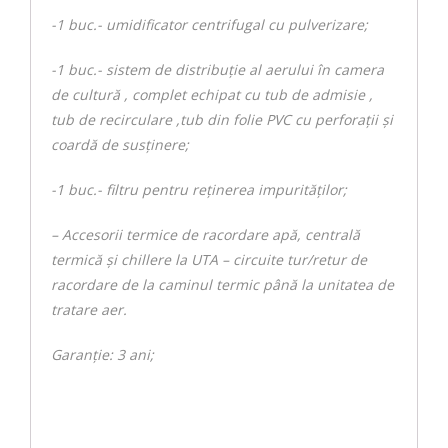
-1 buc.- umidificator centrifugal cu pulverizare;
-1 buc.- sistem de distribuţie al aerului în camera
de cultură , complet echipat cu tub de admisie ,
tub de recirculare ,tub din folie PVC cu perforaţii şi
coardă de susţinere;
-1 buc.- filtru pentru reţinerea impurităţilor;
– Accesorii termice de racordare apă, centrală
termică și chillere la UTA – circuite tur/retur de
racordare de la caminul termic până la unitatea de
tratare aer.
Garanție: 3 ani;