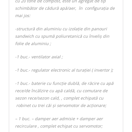
cu 20 tone de compost, este un agregat de tip
schimbător de cădură apă/aer, în configuraţia de
mai jos:
-structură din aluminiu cu izolaţie din panouri
sandwich cu spumă poliuretanică cu înveliş din
folie de aluminiu ;
-1 buc.- ventilator axial ;
-1 buc.- regulator electronic al turaţiei ( invertor );
-1 buc.- baterie cu funcție dublă, de răcire cu apă
rece/de încălzire cu apă caldă, cu comutare de
sezon rece/sezon cald, , complet echipată cu
robinet cu trei căi şi servomotor de acţionare;
– 1 buc. – damper aer admisie + damper aer
recirculare , complet echipat cu servomotor;