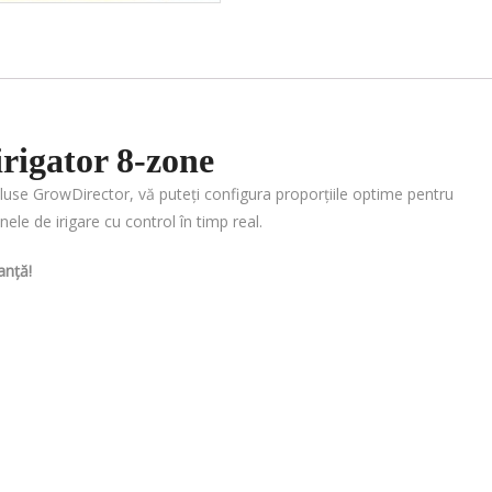
irigator 8-zone
luse GrowDirector, vă puteți configura proporțiile optime pentru
onele de irigare cu control în timp real.
anță!