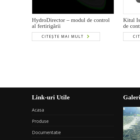
HydroDirector – modul de control
Kitul I
al fertirigării
de contr
CITEȘTE MAI MULT
CI
Link-uri Utile
Galeri
Acasa
Produse
Documentatie