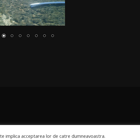
site implica acceptarea lor de catre dumneavoastra.