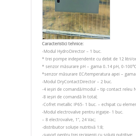
Caracteristici tehnice:
-Modul HydroDirector – 1 buc.
* trei pompe independente cu debit de 12 litri/o
* senzor măsurare pH – gama 0..14 pH, 0-100℃
*senzor măsurare EC/temperatura apei – gama
-Modul DryContactDirector – 2 buc.
-4 ieșiri de comandă/modul – tip contact releu 
-8 ieșiri de comandă în total;
-Cofret metallic IP65- 1 buc. – echipat cu elemen
-Modul electrovalve pentru irigație- 1 buc.
– 8 electrovalve, 1”, 24 Vac;
-distribuitor soluție nutritivă 1:8;
-suport pentru trei recipienți cu soluții nutritive;