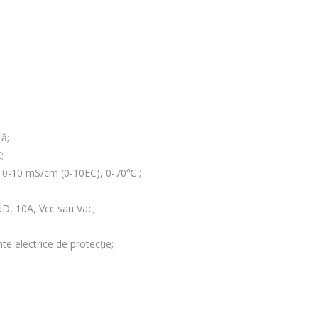
ră;
;
 0-10 mS/cm (0-10EC), 0-70℃ ;
ND, 10A, Vcc sau Vac;
te electrice de protecție;