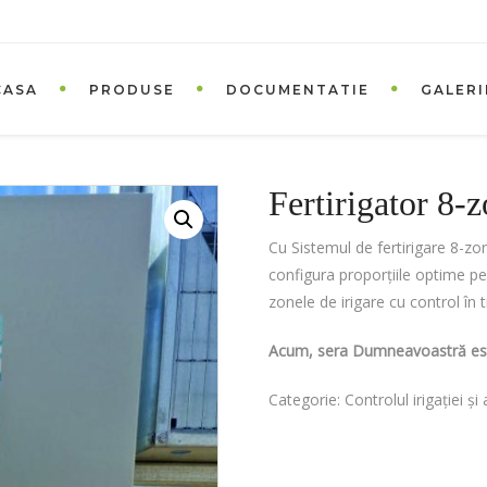
CASA
PRODUSE
DOCUMENTATIE
GALERI
Fertirigator 8-
Cu Sistemul de fertirigare 8-zo
configura proporțiile optime pent
zonele de irigare cu control în t
Acum, sera Dumneavoastră este 
Categorie:
Controlul irigației și a