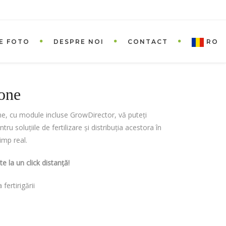
E FOTO
DESPRE NOI
CONTACT
RO
zone
ne, cu module incluse GrowDirector, vă puteți
ru soluțiile de fertilizare și distribuția acestora în
imp real.
la un click distanță!
 fertirigării