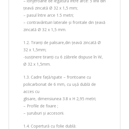
– lonjeroane de legătură între arce: 5 linii din
țeavă zincată Ø 32 x 1,5 mm;
– pasul între arce 1.5 metri;
– contravântuiri laterale și frontale din țeavă
zincată Ø 32 x 1,5 mm.
1.2. Tiranți de palisare,din țeavă zincată Ø
32 x 1,5mm;
-susținere tiranți cu 6 zăbrele dispuse în W,
Ø 32 x 1,5mm.
1.3. Cadre faţă/spate – frontoane cu
policarbonat de 6 mm, cu ușă dublă de
acces cu
glisare, dimensiunea 3.8 x H 2,95 metri;
– Profile de fixare ;
– șuruburi și accesorii.
1.4. Copertură cu folie dublă: