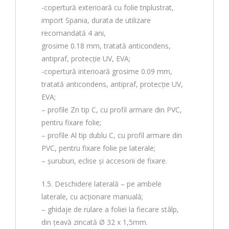
-copertură exterioară cu folie triplustrat,
import Spania, durata de utilizare
recomandată 4 ani,
grosime 0.18 mm, tratată anticondens,
antipraf, protecție UV, EVA;
-copertură interioară grosime 0.09 mm,
tratată anticondens, antipraf, protecție UV,
EVA;
– profile Zn tip C, cu profil armare din PVC,
pentru fixare folie;
– profile Al tip dublu C, cu profil armare din
PVC, pentru fixare folie pe laterale;
– șuruburi, eclise și accesorii de fixare.
1.5. Deschidere laterală – pe ambele
laterale, cu acționare manuală;
– ghidaje de rulare a foliei la fiecare stâlp,
din țeavă zincată Ø 32 x 1,5mm.