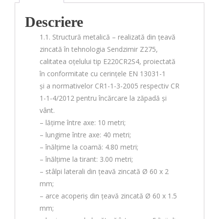
Descriere
1.1. Structură metalică – realizată din țeavă
zincată în tehnologia Sendzimir Z275,
calitatea oțelului tip E220CR2S4, proiectată
în conformitate cu cerințele EN 13031-1
și a normativelor CR1-1-3-2005 respectiv CR
1-1-4/2012 pentru încărcare la zăpadă și
vânt.
– lățime între axe: 10 metri;
– lungime între axe: 40 metri;
– înălțime la coamă: 4.80 metri;
– înălțime la tirant: 3.00 metri;
– stâlpi laterali din țeavă zincată Ø 60 x 2
mm;
– arce acoperiș din țeavă zincată Ø 60 x 1.5
mm;