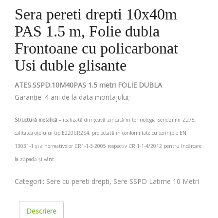
Sera pereti drepti 10x40m
PAS 1.5 m, Folie dubla
Frontoane cu policarbonat
Usi duble glisante
ATES.SSPD.10M40PAS 1.5 metri FOLIE DUBLA
Garanție: 4 ani de la data montajului;
Structură metalică –
realizată din țeavă zincată în tehnologia Sendzimir Z275,
calitatea oțelului tip E220CR2S4, proiectată în conformitate cu cerințele EN
13031-1 și a normativelor CR1-1-3-2005 respectiv CR 1-1-4/2012 pentru încărcare
la zăpadă și vânt.
Categorii:
Sere cu pereti drepti
,
Sere SSPD Latime 10 Metri
Descriere