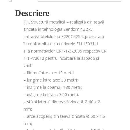
Descriere
1.1. Structură metalică – realizată din țeavă
zincată în tehnologia Sendzimir Z275,
calitatea oțelului tip E220CR2S4, proiectată
în conformitate cu cerințele EN 13031-1
și a normativelor CR1-1-3-2005 respectiv CR
1-1-4/2012 pentru încărcare la zăpadă și
vânt.
– lățime între axe: 10 metri;
– lungime între axe: 30 metri;
– înălțime la coamă: 4.80 metri;
– înălțime la tirant: 3.00 metri;
– stâlpi laterali din țeavă zincată Ø 60 x 2
mm;
– arce acoperiș din țeavă zincată Ø 60 x 1.5
mm;