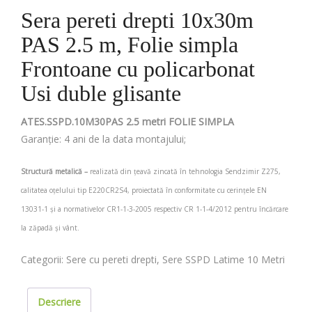
Sera pereti drepti 10x30m
PAS 2.5 m, Folie simpla
Frontoane cu policarbonat
Usi duble glisante
ATES.SSPD.10M30PAS 2.5 metri FOLIE SIMPLA
Garanție: 4 ani de la data montajului;
Structură metalică –
realizată din țeavă zincată în tehnologia Sendzimir Z275,
calitatea oțelului tip E220CR2S4, proiectată în conformitate cu cerințele EN
13031-1 și a normativelor CR1-1-3-2005 respectiv CR 1-1-4/2012 pentru încărcare
la zăpadă și vânt.
Categorii:
Sere cu pereti drepti
,
Sere SSPD Latime 10 Metri
Descriere