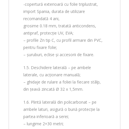
-copertură exterioară cu folie triplustrat,
import Spania, durata de utilizare
recomandată 4 ani,
grosime 0.18 mm, tratată anticondens,
antipraf, protecție UV, EVA;
– profile Zn tip C, cu profil armare din PVC,
pentru fixare folie;
– șuruburi, eclise și accesorii de fixare.
1.5. Deschidere laterală – pe ambele
laterale, cu acționare manuală;
– ghidaje de rulare a foliei la fiecare stâlp,
din țeavă zincată Ø 32 x 1,5mm.
1.6. Plintă laterală din policarbonat – pe
ambele laturi, asigură o bună protecție la
partea inferioară a serei;
– lungime 2×30 metri;