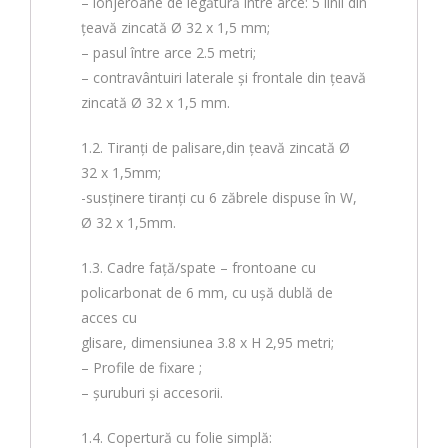
– lonjeroane de legătură între arce: 5 linii din
țeavă zincată Ø 32 x 1,5 mm;
– pasul între arce 2.5 metri;
– contravântuiri laterale și frontale din țeavă
zincată Ø 32 x 1,5 mm.
1.2. Tiranți de palisare,din țeavă zincată Ø
32 x 1,5mm;
-susținere tiranți cu 6 zăbrele dispuse în W,
Ø 32 x 1,5mm.
1.3. Cadre faţă/spate – frontoane cu
policarbonat de 6 mm, cu ușă dublă de
acces cu
glisare, dimensiunea 3.8 x H 2,95 metri;
– Profile de fixare ;
– șuruburi și accesorii.
1.4. Copertură cu folie simplă: