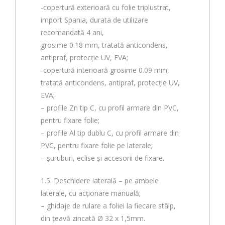
-copertură exterioară cu folie triplustrat,
import Spania, durata de utilizare
recomandată 4 ani,
grosime 0.18 mm, tratată anticondens,
antipraf, protecție UV, EVA;
-copertură interioară grosime 0.09 mm,
tratată anticondens, antipraf, protecție UV,
EVA;
– profile Zn tip C, cu profil armare din PVC,
pentru fixare folie;
– profile Al tip dublu C, cu profil armare din
PVC, pentru fixare folie pe laterale;
– șuruburi, eclise și accesorii de fixare.
1.5. Deschidere laterală – pe ambele
laterale, cu acționare manuală;
– ghidaje de rulare a foliei la fiecare stâlp,
din țeavă zincată Ø 32 x 1,5mm.