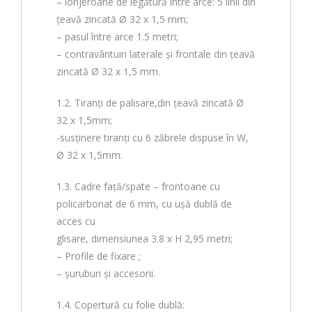
– lonjeroane de legătură între arce: 5 linii din
țeavă zincată Ø 32 x 1,5 mm;
– pasul între arce 1.5 metri;
– contravântuiri laterale și frontale din țeavă
zincată Ø 32 x 1,5 mm.
1.2. Tiranți de palisare,din țeavă zincată Ø
32 x 1,5mm;
-susținere tiranți cu 6 zăbrele dispuse în W,
Ø 32 x 1,5mm.
1.3. Cadre faţă/spate – frontoane cu
policarbonat de 6 mm, cu ușă dublă de
acces cu
glisare, dimensiunea 3.8 x H 2,95 metri;
– Profile de fixare ;
– șuruburi și accesorii.
1.4. Copertură cu folie dublă: