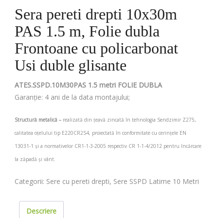
Sera pereti drepti 10x30m
PAS 1.5 m, Folie dubla
Frontoane cu policarbonat
Usi duble glisante
ATES.SSPD.10M30PAS 1.5 metri FOLIE DUBLA
Garanție: 4 ani de la data montajului;
Structură metalică –
realizată din țeavă zincată în tehnologia Sendzimir Z275,
calitatea oțelului tip E220CR2S4, proiectată în conformitate cu cerințele EN
13031-1 și a normativelor CR1-1-3-2005 respectiv CR 1-1-4/2012 pentru încărcare
la zăpadă și vânt.
Categorii:
Sere cu pereti drepti
,
Sere SSPD Latime 10 Metri
Descriere