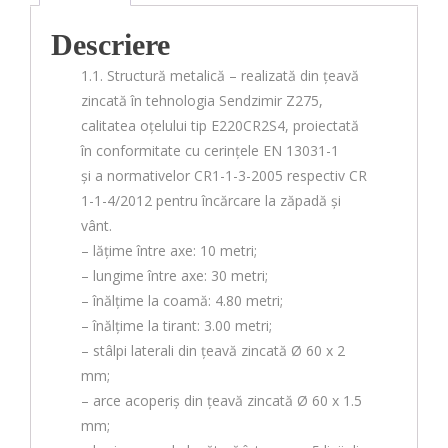
Descriere
1.1. Structură metalică – realizată din țeavă
zincată în tehnologia Sendzimir Z275,
calitatea oțelului tip E220CR2S4, proiectată
în conformitate cu cerințele EN 13031-1
și a normativelor CR1-1-3-2005 respectiv CR
1-1-4/2012 pentru încărcare la zăpadă și
vânt.
– lățime între axe: 10 metri;
– lungime între axe: 30 metri;
– înălțime la coamă: 4.80 metri;
– înălțime la tirant: 3.00 metri;
– stâlpi laterali din țeavă zincată Ø 60 x 2
mm;
– arce acoperiș din țeavă zincată Ø 60 x 1.5
mm;