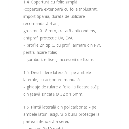
1.4. Copertură cu folie simplă:
-copertură exterioară cu folie triplustrat,
import Spania, durata de utilizare
recomandată 4 ani,
grosime 0.18 mm, tratată anticondens,
antipraf, protecție UV, EVA;
– profile Zn tip C, cu profil armare din PVC,
pentru fixare folie;
– șuruburi, eclise și accesorii de fixare.
1.5. Deschidere laterală – pe ambele
laterale, cu acționare manuală;
– ghidaje de rulare a foliei la fiecare stâlp,
din țeavă zincată Ø 32 x 1,5mm.
1.6. Plintă laterală din policarbonat – pe
ambele laturi, asigură o bună protecție la
partea inferioară a serei;
– lungime 2×10 metri;