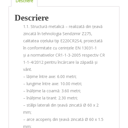
Descriere
Descriere
1.1. Structură metalică – realizată din țeavă
zincată în tehnologia Sendzimir Z275,
calitatea oțelului tip E220CR2S4, proiectată
în conformitate cu cerințele EN 13031-1
și a normativelor CR1-1-3-2005 respectiv CR
1-1-4/2012 pentru încărcare la zăpadă și
vânt.
– lățime între axe: 6.00 metri;
– lungime între axe: 10.00 metri;
– înălțime la coamă: 3.60 metri;
– înălțime la tirant: 2.30 metri;
– stâlpi laterali din țeavă zincată Ø 60 x 2
mm;
– arce acoperiș din țeavă zincată Ø 60 x 1.5
mm;