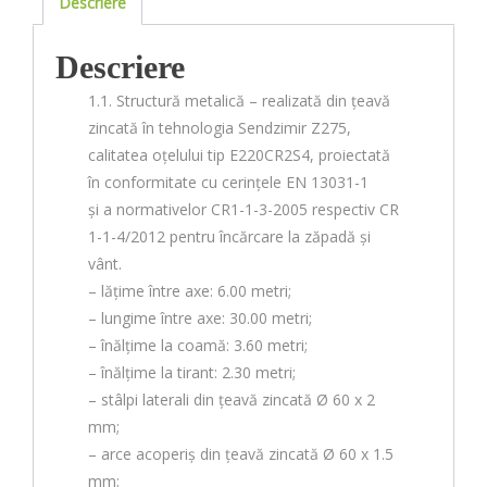
Descriere
Descriere
1.1. Structură metalică – realizată din țeavă
zincată în tehnologia Sendzimir Z275,
calitatea oțelului tip E220CR2S4, proiectată
în conformitate cu cerințele EN 13031-1
și a normativelor CR1-1-3-2005 respectiv CR
1-1-4/2012 pentru încărcare la zăpadă și
vânt.
– lățime între axe: 6.00 metri;
– lungime între axe: 30.00 metri;
– înălțime la coamă: 3.60 metri;
– înălțime la tirant: 2.30 metri;
– stâlpi laterali din țeavă zincată Ø 60 x 2
mm;
– arce acoperiș din țeavă zincată Ø 60 x 1.5
mm;