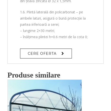
din țeavă zincată Ø 32 x 1,5mm.
1.6. Plintă laterală din policarbonat – pe
ambele laturi, asigură o bună protecție la
partea inferioară a serei;
– lungime 2×30 metri;
– înălțimea plintei h=0.6 metri de la cota 0;
CERE OFERTA
Produse similare