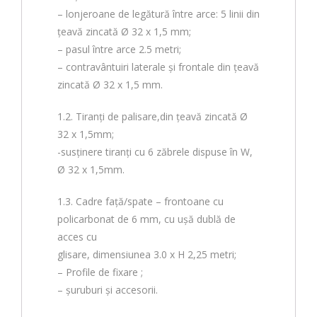
– lonjeroane de legătură între arce: 5 linii din
țeavă zincată Ø 32 x 1,5 mm;
– pasul între arce 2.5 metri;
– contravântuiri laterale și frontale din țeavă
zincată Ø 32 x 1,5 mm.
1.2. Tiranți de palisare,din țeavă zincată Ø
32 x 1,5mm;
-susținere tiranți cu 6 zăbrele dispuse în W,
Ø 32 x 1,5mm.
1.3. Cadre faţă/spate – frontoane cu
policarbonat de 6 mm, cu ușă dublă de
acces cu
glisare, dimensiunea 3.0 x H 2,25 metri;
– Profile de fixare ;
– șuruburi și accesorii.