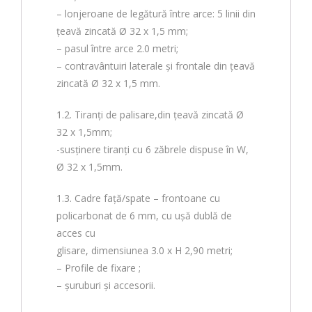
– lonjeroane de legătură între arce: 5 linii din
țeavă zincată Ø 32 x 1,5 mm;
– pasul între arce 2.0 metri;
– contravântuiri laterale și frontale din țeavă
zincată Ø 32 x 1,5 mm.
1.2. Tiranți de palisare,din țeavă zincată Ø
32 x 1,5mm;
-susținere tiranți cu 6 zăbrele dispuse în W,
Ø 32 x 1,5mm.
1.3. Cadre faţă/spate – frontoane cu
policarbonat de 6 mm, cu ușă dublă de
acces cu
glisare, dimensiunea 3.0 x H 2,90 metri;
– Profile de fixare ;
– șuruburi și accesorii.