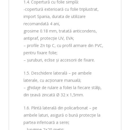
1.4. Copertură cu folie simplă:
-copertură exterioară cu folie triplustrat,
import Spania, durata de utilizare
recomandată 4 ani,
grosime 0.18 mm, tratată anticondens,
antipraf, protecție UV, EVA;
– profile Zn tip C, cu profil armare din PVC,
pentru fixare folie;
– șuruburi, eclise și accesorii de fixare.
1.5. Deschidere laterală – pe ambele
laterale, cu acționare manuală;
– ghidaje de rulare a foliei la fiecare stâlp,
din țeavă zincată Ø 32 x 1,5mm.
1.6. Plintă laterală din policarbonat – pe
ambele laturi, asigură o bună protecție la
partea inferioară a serei;
– lungime 2×20 metri;