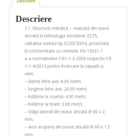
Descriere
Descriere
1.1. Structură metalică – realizată din țeavă
zincată în tehnologia Sendzimir Z275,
calitatea oțelului tip E220CR2S4, proiectată
în conformitate cu cerințele EN 13031-1
și a normativelor CR1-1-3-2005 respectiv CR
1-1-4/2012 pentru încărcare la zăpadă și
vânt.
– lățime între axe: 8.00 metri;
– lungime între axe: 20.00 metri;
– înălțime la coamă: 4.30 metri;
– înălțime la tirant: 3.00 metri;
– stâlpi laterali din țeavă zincată Ø 60 x 2
mm;
– arce acoperiș din țeavă zincată Ø 60 x 1.5
mm;