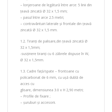
– lonjeroane de legătură între arce: 5 linii din
țeavă zincată Ø 32 x 1,5 mm;
– pasul între arce 2.5 metri;
– contravântuiri laterale și frontale din țeavă
zincată Ø 32 x 1,5 mm.
1.2. Tiranți de palisare,din țeavă zincată Ø
32 x 1,5mm;
-susținere tiranți cu 6 zăbrele dispuse în W,
Ø 32 x 1,5mm.
1.3. Cadre faţă/spate – frontoane cu
policarbonat de 6 mm, cu ușă dublă de
acces cu
glisare, dimensiunea 3.0 x H 2,90 metri;
– Profile de fixare ;
– șuruburi și accesorii.