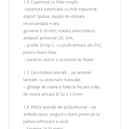
1.4. Copertură cu folie simplă:
-copertură exterioară cu folie triplustrat,
import Spania, durata de utilizare
recomandată 4 ani,
grosime 0.18 mm, tratată anticondens,
antipraf, protecție UV, EVA;
– profile Zn tip C, cu profil armare din PVC,
pentru fixare folie;
– șuruburi, eclise și accesorii de fixare.
1.5. Deschidere laterală – pe ambele
laterale, cu acționare manuală;
– ghidaje de rulare a foliei la fiecare stâlp,
din țeavă zincată Ø 32 x 1,5mm.
1.6. Plintă laterală din policarbonat – pe
ambele laturi, asigură o bună protecție la
partea inferioară a serei;
– lungime 2×20 metri;