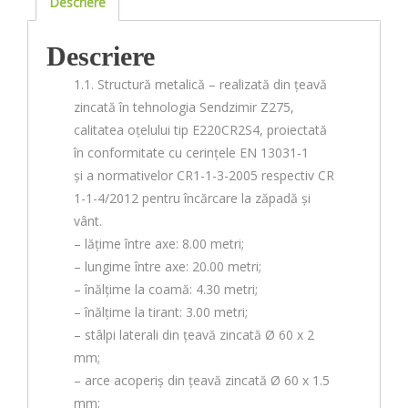
Descriere
Descriere
1.1. Structură metalică – realizată din țeavă
zincată în tehnologia Sendzimir Z275,
calitatea oțelului tip E220CR2S4, proiectată
în conformitate cu cerințele EN 13031-1
și a normativelor CR1-1-3-2005 respectiv CR
1-1-4/2012 pentru încărcare la zăpadă și
vânt.
– lățime între axe: 8.00 metri;
– lungime între axe: 20.00 metri;
– înălțime la coamă: 4.30 metri;
– înălțime la tirant: 3.00 metri;
– stâlpi laterali din țeavă zincată Ø 60 x 2
mm;
– arce acoperiș din țeavă zincată Ø 60 x 1.5
mm;