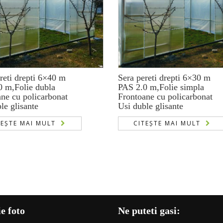
reti drepti 6×40 m
Sera pereti drepti 6×30 m
0 m,Folie dubla
PAS 2.0 m,Folie simpla
ne cu policarbonat
Frontoane cu policarbonat
le glisante
Usi duble glisante
TEȘTE MAI MULT
CITEȘTE MAI MULT
e foto
Ne puteti gasi: