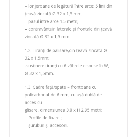
– lonjeroane de legătură între arce: 5 linii din
țeavă zincată Ø 32 x 1,5 mm;
– pasul între arce 1.5 metri;
– contravântuiri laterale și frontale din țeavă
zincată Ø 32 x 1,5 mm.
1.2. Tiranți de palisare,din țeavă zincată Ø
32 x 1,5mm;
-susținere tiranți cu 6 zăbrele dispuse în W,
Ø 32 x 1,5mm.
1.3. Cadre faţă/spate – frontoane cu
policarbonat de 6 mm, cu ușă dublă de
acces cu
glisare, dimensiunea 3.8 x H 2,95 metri;
– Profile de fixare ;
– șuruburi și accesorii.