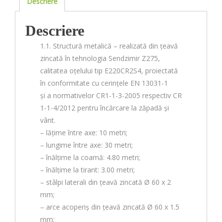
Descriere
Descriere
1.1. Structură metalică – realizată din țeavă
zincată în tehnologia Sendzimir Z275,
calitatea oțelului tip E220CR2S4, proiectată
în conformitate cu cerințele EN 13031-1
și a normativelor CR1-1-3-2005 respectiv CR
1-1-4/2012 pentru încărcare la zăpadă și
vânt.
– lățime între axe: 10 metri;
– lungime între axe: 30 metri;
– înălțime la coamă: 4.80 metri;
– înălțime la tirant: 3.00 metri;
– stâlpi laterali din țeavă zincată Ø 60 x 2
mm;
– arce acoperiș din țeavă zincată Ø 60 x 1.5
mm;