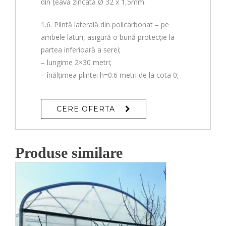
din țeavă zincată Ø 32 x 1,5mm.
1.6. Plintă laterală din policarbonat – pe
ambele laturi, asigură o bună protecție la
partea inferioară a serei;
– lungime 2×30 metri;
– înălțimea plintei h=0.6 metri de la cota 0;
CERE OFERTA
Produse similare