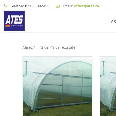
Telefon: 0731-309-588
Email:
office@ates.ro
A
Sortat
Afișez 1 - 12 din 48 de rezultate
după
cele
mai
recente