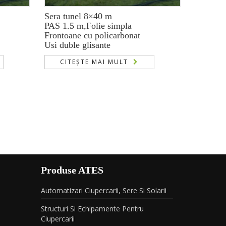
Sera tunel 8×40 m
PAS 1.5 m,Folie simpla
Frontoane cu policarbonat
Usi duble glisante
CITEȘTE MAI MULT
Produse ATES
Automatizari Ciupercarii, Sere Si Solarii
Structuri Si Echipamente Pentru
Ciupercarii