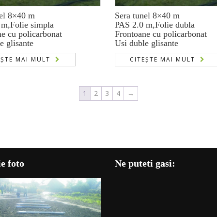
nel 8×40 m
Sera tunel 8×40 m
 m,Folie simpla
PAS 2.0 m,Folie dubla
e cu policarbonat
Frontoane cu policarbonat
e glisante
Usi duble glisante
EȘTE MAI MULT
CITEȘTE MAI MULT
1
2
3
4
→
e foto
Ne puteti gasi: