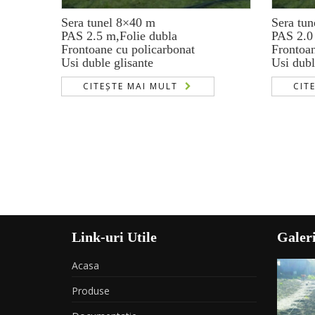
Sera tunel 8×40 m
Sera tu
PAS 2.5 m,Folie dubla
PAS 2.0
Frontoane cu policarbonat
Frontoan
Usi duble glisante
Usi dubl
CITEȘTE MAI MULT
CIT
Link-uri Utile
Galeri
Acasa
Produse