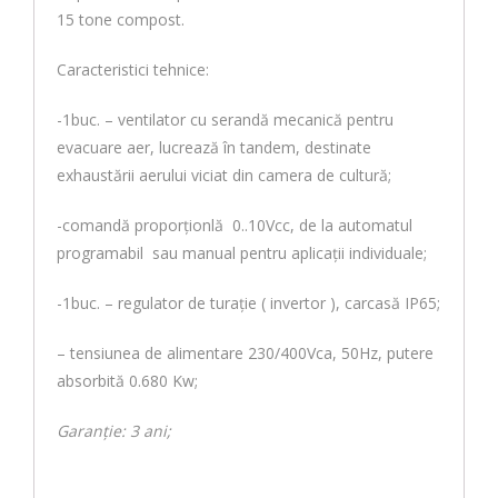
15 tone compost.
Caracteristici tehnice:
-1buc. – ventilator cu serandă mecanică pentru
evacuare aer, lucrează în tandem, destinate
exhaustării aerului viciat din camera de cultură;
-comandă proporționlă 0..10Vcc, de la automatul
programabil sau manual pentru aplicații individuale;
-1buc. – regulator de turaţie ( invertor ), carcasă IP65;
– tensiunea de alimentare 230/400Vca, 50Hz, putere
absorbită 0.680 Kw;
Garanție: 3 ani;