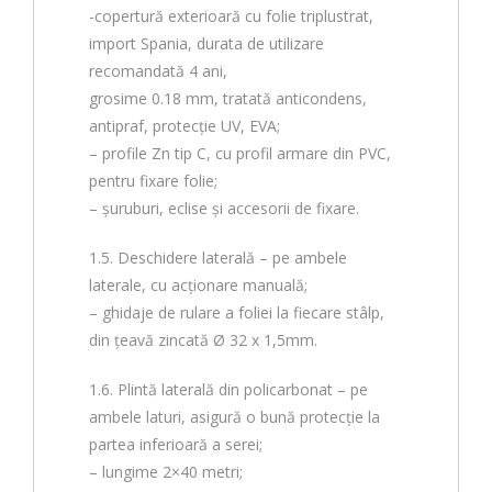
-copertură exterioară cu folie triplustrat,
import Spania, durata de utilizare
recomandată 4 ani,
grosime 0.18 mm, tratată anticondens,
antipraf, protecție UV, EVA;
– profile Zn tip C, cu profil armare din PVC,
pentru fixare folie;
– șuruburi, eclise și accesorii de fixare.
1.5. Deschidere laterală – pe ambele
laterale, cu acționare manuală;
– ghidaje de rulare a foliei la fiecare stâlp,
din țeavă zincată Ø 32 x 1,5mm.
1.6. Plintă laterală din policarbonat – pe
ambele laturi, asigură o bună protecție la
partea inferioară a serei;
– lungime 2×40 metri;