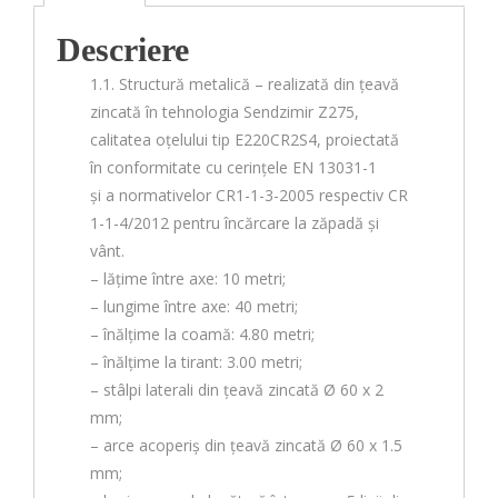
Descriere
1.1. Structură metalică – realizată din țeavă
zincată în tehnologia Sendzimir Z275,
calitatea oțelului tip E220CR2S4, proiectată
în conformitate cu cerințele EN 13031-1
și a normativelor CR1-1-3-2005 respectiv CR
1-1-4/2012 pentru încărcare la zăpadă și
vânt.
– lățime între axe: 10 metri;
– lungime între axe: 40 metri;
– înălțime la coamă: 4.80 metri;
– înălțime la tirant: 3.00 metri;
– stâlpi laterali din țeavă zincată Ø 60 x 2
mm;
– arce acoperiș din țeavă zincată Ø 60 x 1.5
mm;