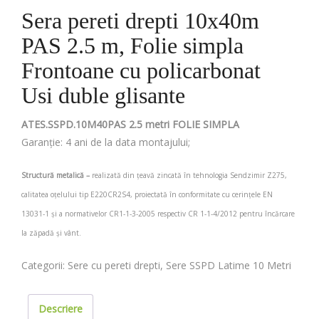
Sera pereti drepti 10x40m
PAS 2.5 m, Folie simpla
Frontoane cu policarbonat
Usi duble glisante
ATES.SSPD.10M40PAS 2.5 metri FOLIE SIMPLA
Garanție: 4 ani de la data montajului;
Structură metalică –
realizată din țeavă zincată în tehnologia Sendzimir Z275,
calitatea oțelului tip E220CR2S4, proiectată în conformitate cu cerințele EN
13031-1 și a normativelor CR1-1-3-2005 respectiv CR 1-1-4/2012 pentru încărcare
la zăpadă și vânt.
Categorii:
Sere cu pereti drepti
,
Sere SSPD Latime 10 Metri
Descriere