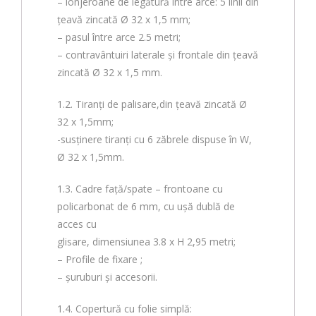
– lonjeroane de legătură între arce: 5 linii din
țeavă zincată Ø 32 x 1,5 mm;
– pasul între arce 2.5 metri;
– contravântuiri laterale și frontale din țeavă
zincată Ø 32 x 1,5 mm.
1.2. Tiranți de palisare,din țeavă zincată Ø
32 x 1,5mm;
-susținere tiranți cu 6 zăbrele dispuse în W,
Ø 32 x 1,5mm.
1.3. Cadre faţă/spate – frontoane cu
policarbonat de 6 mm, cu ușă dublă de
acces cu
glisare, dimensiunea 3.8 x H 2,95 metri;
– Profile de fixare ;
– șuruburi și accesorii.
1.4. Copertură cu folie simplă: