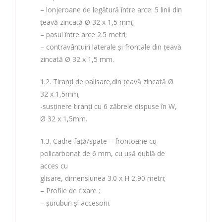
– lonjeroane de legătură între arce: 5 linii din
țeavă zincată Ø 32 x 1,5 mm;
– pasul între arce 2.5 metri;
– contravântuiri laterale și frontale din țeavă
zincată Ø 32 x 1,5 mm.
1.2. Tiranți de palisare,din țeavă zincată Ø
32 x 1,5mm;
-susținere tiranți cu 6 zăbrele dispuse în W,
Ø 32 x 1,5mm.
1.3. Cadre faţă/spate – frontoane cu
policarbonat de 6 mm, cu ușă dublă de
acces cu
glisare, dimensiunea 3.0 x H 2,90 metri;
– Profile de fixare ;
– șuruburi și accesorii.