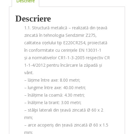
Descriere
Descriere
1.1. Structură metalică – realizată din țeavă
zincată în tehnologia Sendzimir Z275,
calitatea oțelului tip E220CR2S4, proiectată
în conformitate cu cerințele EN 13031-1
și a normativelor CR1-1-3-2005 respectiv CR
1-1-4/2012 pentru încărcare la zăpadă și
vânt.
– lățime între axe: 8.00 metri;
– lungime între axe: 40.00 metri;
– înălțime la coamă: 4.30 metri;
– înălțime la tirant: 3.00 metri;
– stâlpi laterali din țeavă zincată Ø 60 x 2
mm;
– arce acoperiș din țeavă zincată Ø 60 x 1.5
mm;