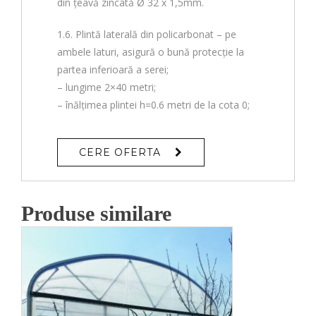
din țeavă zincată Ø 32 x 1,5mm.
1.6. Plintă laterală din policarbonat – pe
ambele laturi, asigură o bună protecție la
partea inferioară a serei;
– lungime 2×40 metri;
– înălțimea plintei h=0.6 metri de la cota 0;
CERE OFERTA
Produse similare