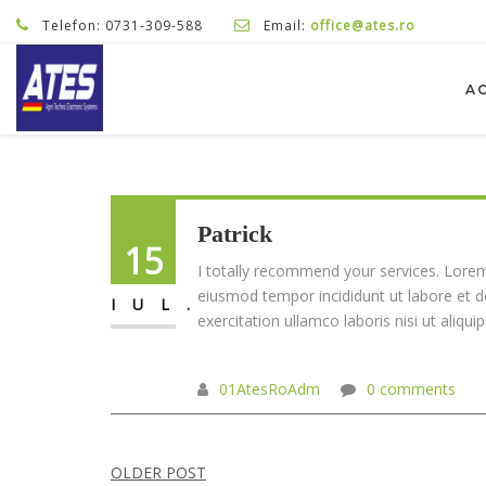
Telefon: 0731-309-588
Email:
office@ates.ro
A
Patrick
15
I totally recommend your services. Lorem 
eiusmod tempor incididunt ut labore et 
IUL.
exercitation ullamco laboris nisi ut aliquip
01AtesRoAdm
0 comments
Navigare
OLDER POST