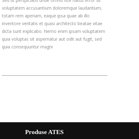
Sed ut perspiciatis unde omnis iste natus error sit
voluptatem accusantium doloremque laudantium,
totam rem aperiam, eaque ipsa quae ab illo
inventore veritatis et quasi architecto beatae vitae
dicta sunt explicabo. Nemo enim ipsam voluptatem
quia voluptas sit aspernatur aut odit aut fugit, sed
quia consequuntur magni
Produse ATES